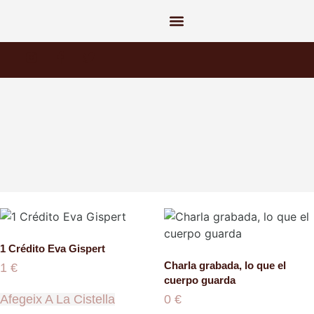
1 Crédito Eva Gispert
Charla grabada, lo que el
1
€
cuerpo guarda
Afegeix A La Cistella
0
€