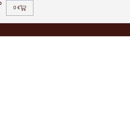
O
0
€